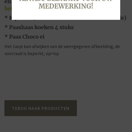
en te krijgen, bestellingen via
MEDEWERKING!
bestellingen@bakkerijbeerse.nl
* Kip Cake (tulband: citroencake en chocolade)
* Paashaas koeken 4 stuks
* Paas Choco ei
Het tasje kan afwijken van de weergegeven afbeelding, de
voorraad is beperkt, op=op
TERUG NAAR PRODUCTEN