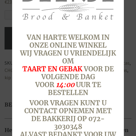
€
23,50
Paastas
aantal
VAN HARTE WELKOM IN
ONZE ONLINE WINKEL
WIJ VRAGEN U VRIENDELIJK
OM
SKU:
9715
Categorie:
Pasen - 5 & 6 april 2026
Tags:
cadeau tas
,
TAART EN GEBAK
VOOR DE
CHOCO
,
chocola
,
chocolade
,
cinnamon rolls
,
ei
,
gevulde tas
,
VOLGENDE DAG
kip cake
,
paas
,
Paas cadeau
VOOR
14:00
UUR TE
BESTELLEN
VOOR VRAGEN KUNT U
BESCHRIJVING
CONTACT OPNEMEN MET
DE BAKKERIJ OP 072-
3030348
Heerlijk gevuld cadeau tasje, leuk om te geven
ALVAST BEDANKT VOOR UW