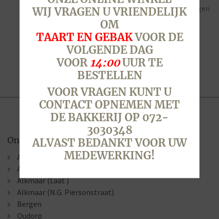
Toevoegen aan winkelwagen
WIJ VRAGEN U VRIENDELIJK
OM
TAART EN GEBAK
VOOR DE
VOLGENDE DAG
VOOR
14:00
UUR TE
BESTELLEN
VOOR VRAGEN KUNT U
CONTACT OPNEMEN MET
DE BAKKERIJ OP 072-
3030348
Onze winkels
ALVAST BEDANKT VOOR UW
MEDEWERKING!
Alkmaar (Berenkoog)
Alkmaar (Stationsweg)
Alkmaar (Laat )
Alkmaar (N.G. Piersonstraat)
Bergen
Oudorp