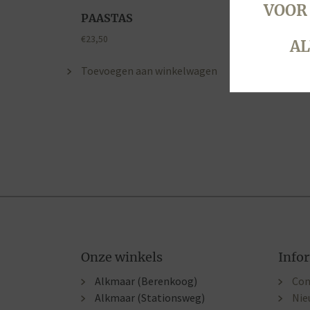
VOOR
PAASTAS
€
23,50
AL
Toevoegen aan winkelwagen
Onze winkels
Info
Alkmaar (Berenkoog)
Con
Alkmaar (Stationsweg)
Nie