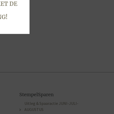
ET DE
NG!
StempelSparen
Uitleg & Spaaractie JUNI-JULI-
AUGUSTUS