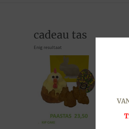
cadeau tas
Enig resultaat
VAN
T