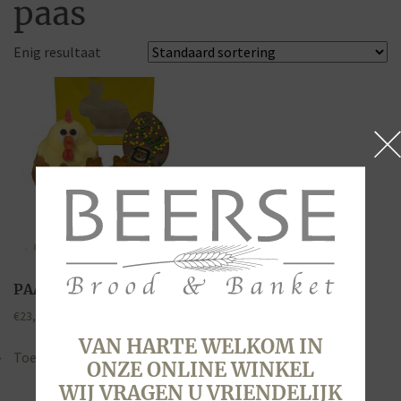
paas
Enig resultaat
PAASTAS
€
23,50
VAN HARTE WELKOM IN
Toevoegen aan winkelwagen
ONZE ONLINE WINKEL
WIJ VRAGEN U VRIENDELIJK