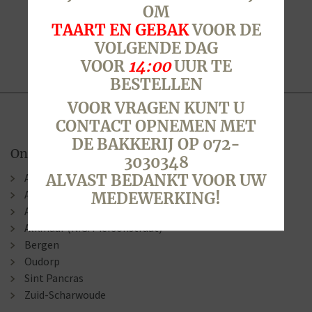
OM
TAART EN GEBAK
VOOR DE
VOLGENDE DAG
VOOR
14:00
UUR TE
BESTELLEN
VOOR VRAGEN KUNT U
CONTACT OPNEMEN MET
DE BAKKERIJ OP 072-
Onze winkels
3030348
Alkmaar (Berenkoog)
ALVAST BEDANKT VOOR UW
Alkmaar (Stationsweg)
MEDEWERKING!
Alkmaar (Laat )
Alkmaar (N.G. Piersonstraat)
Bergen
Oudorp
Sint Pancras
Zuid-Scharwoude