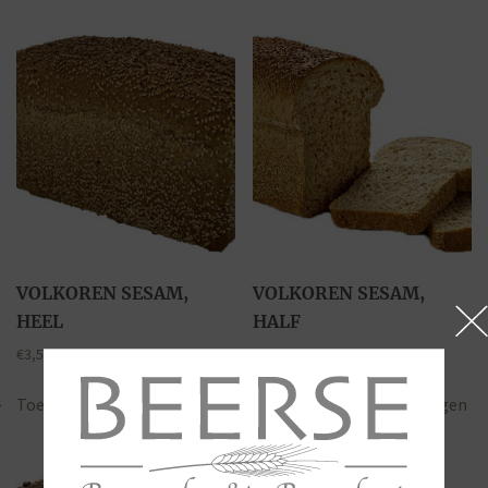
VOLKOREN SESAM,
VOLKOREN SESAM,
HEEL
HALF
€
3,50
€
1,80
Toevoegen aan winkelwagen
Toevoegen aan winkelwagen