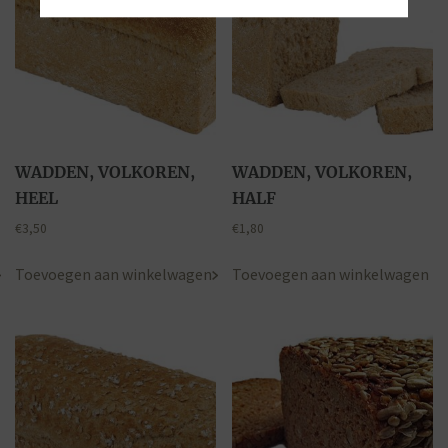
WADDEN, VOLKOREN,
WADDEN, VOLKOREN,
HEEL
HALF
€
3,50
€
1,80
Toevoegen aan winkelwagen
Toevoegen aan winkelwagen