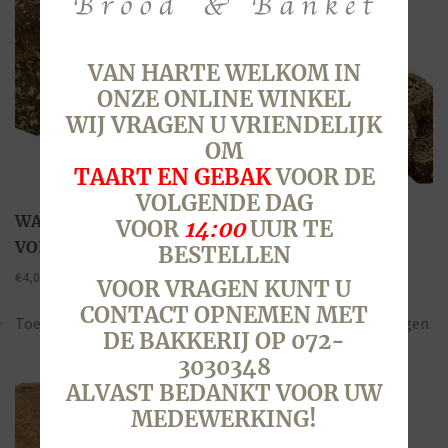
VAN HARTE WELKOM IN
ONZE ONLINE WINKEL
WIJ VRAGEN U VRIENDELIJK
OM
TAART EN GEBAK
VOOR DE
VOLGENDE DAG
WALDKORN,
WALDKORN,
VOOR
14:00
UUR TE
VOLKOREN, HEEL
VOLKOREN, HALF
BESTELLEN
€
4,05
€
2,10
VOOR VRAGEN KUNT U
CONTACT OPNEMEN MET
Toevoegen aan winkelwagen
Toevoegen aan winkelwagen
DE BAKKERIJ OP 072-
3030348
ALVAST BEDANKT VOOR UW
MEDEWERKING!