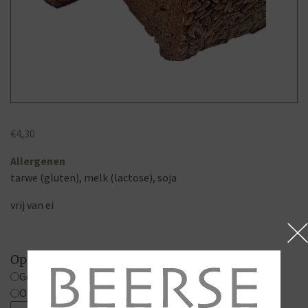
€
4,30
Allergenen
tarwe (gluten), melk (lactose), soja
vrij van ei
Opties
Gesneden
Ongesneden