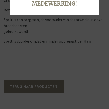
graansoorten.
MEDEWERKING!
Bevat gist en gluten.
Spelt is een oergraan, de voorouder van de tarwe die in onze
broodsoorten
gebruikt wordt.
Spelt is duurder omdat er minder opbrengst per Ha is.
TERUG NAAR PRODUCTEN