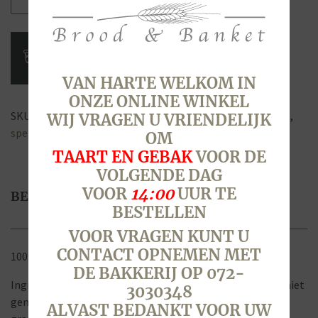
Spelt,
Volkoren
(Middenbrood)
aantal
VAN HARTE WELKOM IN
ONZE ONLINE WINKEL
SKU:
2264
Categorie:
Brood & Broodjes
Tags:
brood
,
dinkel
,
WIJ VRAGEN U VRIENDELIJK
spelt
,
vast
,
volkoren
OM
TAART EN GEBAK
VOOR DE
VOLGENDE DAG
VOOR
14:00
UUR TE
BESCHRIJVING
BESTELLEN
VOOR VRAGEN KUNT U
CONTACT OPNEMEN MET
100% Volkoren spelt
DE BAKKERIJ OP 072-
Ingrediënten: Spelt is gemaakt van 100% spelt, en is dus niet
3030348
gemengd met andere
ALVAST BEDANKT VOOR UW