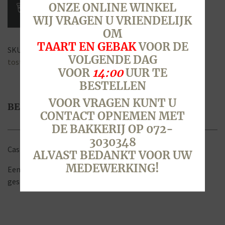
aantal
ONZE ONLINE WINKEL
WIJ VRAGEN U VRIENDELIJK
OM
TAART EN GEBAK
VOOR DE
SKU:
2120
Categorie:
Brood & Broodjes
Tags:
casino
,
rond
,
VOLGENDE DAG
tosti
,
vierkant
,
volkoren
VOOR
14:00
UUR TE
BESTELLEN
VOOR VRAGEN KUNT U
BESCHRIJVING
CONTACT OPNEMEN MET
DE BAKKERIJ OP 072-
3030348
Casino 100% Volkoren.
ALVAST BEDANKT VOOR UW
MEDEWERKING!
Een rond volkorenbrood met zemelen gebakken in een
gesloten blik.