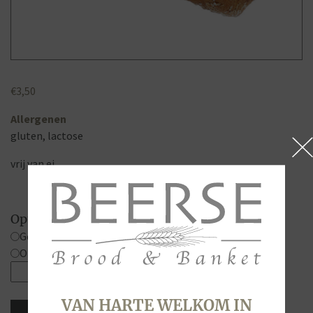
€
3,50
Allergenen
gluten, lactose
vrij van ei
Opties
Gesneden
Ongesneden
Casino,
Volkoren,
heel
VAN HARTE WELKOM IN