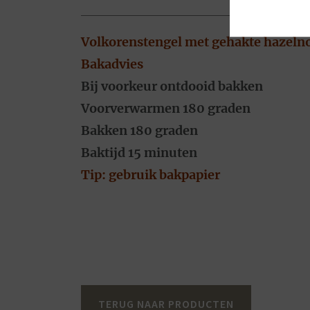
Volkorenstengel met gehakte hazelno
Bakadvies
Bij voorkeur ontdooid bakken
Voorverwarmen 180 graden
Bakken 180 graden
Baktijd 15 minuten
Tip: gebruik bakpapier
TERUG NAAR PRODUCTEN