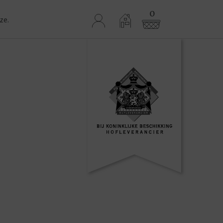
0
ze.