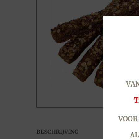
VAN
T
VOOR
BESCHRIJVING
AL