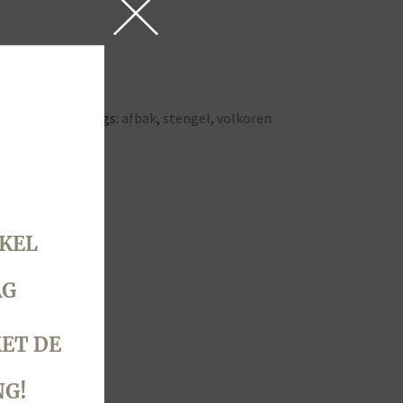
huis afbakken
Tags:
afbak
,
stengel
,
volkoren
KEL
AG
ET DE
NG!