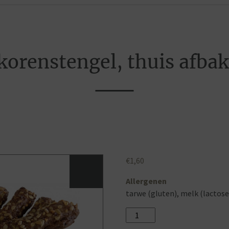
korenstengel, thuis afba
€
1,60
Allergenen
tarwe (gluten), melk (lactose
Volkorenstengel,
thuis