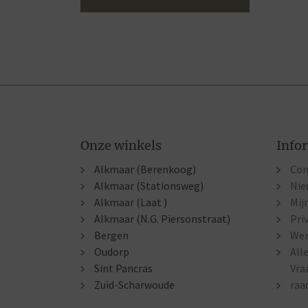
Onze winkels
Info
Alkmaar (Berenkoog)
Con
Alkmaar (Stationsweg)
Nie
Alkmaar (Laat )
Mij
Alkmaar (N.G. Piersonstraat)
Pri
Bergen
Wer
Oudorp
All
Sint Pancras
Vra
Zuid-Scharwoude
raa