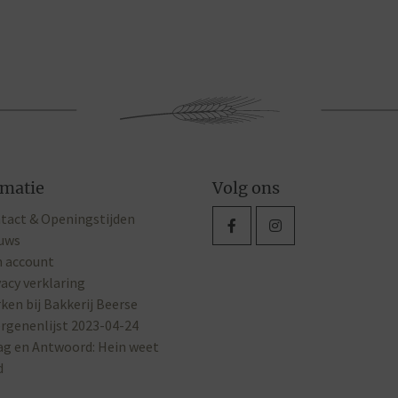
rmatie
Volg ons
tact & Openingstijden
uws
n account
vacy verklaring
ken bij Bakkerij Beerse
ergenenlijst 2023-04-24
ag en Antwoord: Hein weet
d