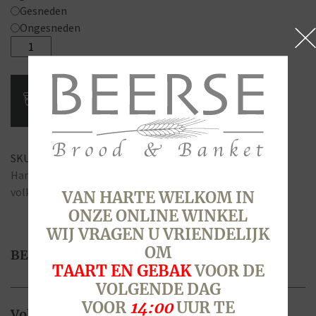
Gesneden
Ongesneden
Volkorenstengel,
per
stuk
aantal
SKU:
4225
Categorieën:
Borrelbrood
,
Brood & Broodjes
,
Hartig & Zoet
,
Oud & Nieuw
Tags:
hartig
,
snack
,
stengel
,
volkoren
VAN HARTE WELKOM IN
ONZE ONLINE WINKEL
WIJ VRAGEN U VRIENDELIJK
OM
BESCHRIJVING
TAART EN GEBAK
VOOR DE
VOLGENDE DAG
VOOR
14:00
UUR TE
Volkorenstengel met gehakte hazelnoten,