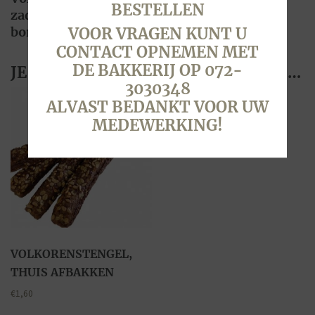
BESTELLEN
zaden en keltisch zout – ook leuk op een
borrelplank
VOOR VRAGEN KUNT U
CONTACT OPNEMEN MET
DE BAKKERIJ OP 072-
JE ZOU OOK KUNNEN HOUDEN VAN …
3030348
ALVAST BEDANKT VOOR UW
MEDEWERKING!
VOLKORENSTENGEL,
THUIS AFBAKKEN
€
1,60