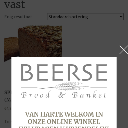
vast
Enig resultaat
SPELT, VOLKOREN
(MIDDENBROOD)
€
4,30
VAN HARTE WELKOM IN
ONZE ONLINE WINKEL
Toevoegen aan winkelwagen