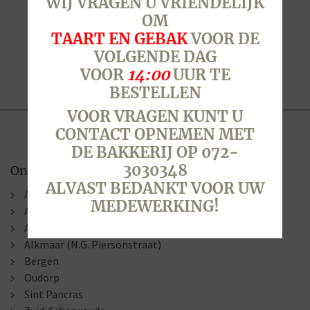
WIJ VRAGEN U VRIENDELIJK
OM
TAART EN GEBAK
VOOR DE
VOLGENDE DAG
VOOR
14:00
UUR TE
BESTELLEN
VOOR VRAGEN KUNT U
CONTACT OPNEMEN MET
DE BAKKERIJ OP 072-
3030348
Onze winkels
ALVAST BEDANKT VOOR UW
Alkmaar (Berenkoog)
MEDEWERKING!
Alkmaar (Stationsweg)
Alkmaar (Laat )
Alkmaar (N.G. Piersonstraat)
Bergen
Oudorp
Sint Pancras