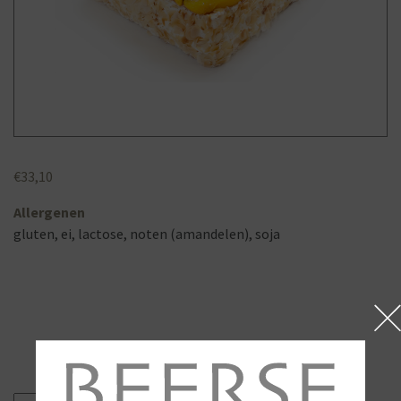
€
33,10
Allergenen
gluten, ei, lactose, noten (amandelen), soja