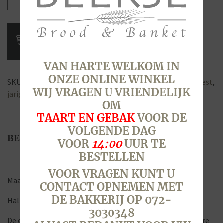
Slagroom
Vruchten
taart
met
tekst,
vanaf
VAN HARTE WELKOM IN
aantal
ONZE ONLINE WINKEL
SKU:
6507
Categorieën:
Taart met Tekst
,
Taarten
Tags:
feest
,
WIJ VRAGEN U VRIENDELIJK
jarig
,
naam
,
slagroom
,
taart
,
tekst
,
traktatie
,
vruchten
OM
TAART EN GEBAK
VOOR DE
VOLGENDE DAG
BESCHRIJVING
VOOR
14:00
UUR TE
BESTELLEN
VOOR VRAGEN KUNT U
Maak uw taart persoonlijk met een leuke tekst.
CONTACT OPNEMEN MET
DE BAKKERIJ OP 072-
Half Slagroom- en half Vruchtentaart.
3030348
De ene helft van de taart is een Slagroomtaart en de andere