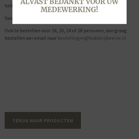
ALVAST BEDANKT VOOR UW
helft een vruchtentaart.
MEDEWERKING!
Vanaf 12 personen.
Ook te bestellen voor 16, 20, 24 of 28 personen, dan graag
bestellen per email naar
bestellingen@bakkerijbeerse.nl
TERUG NAAR PRODUCTEN