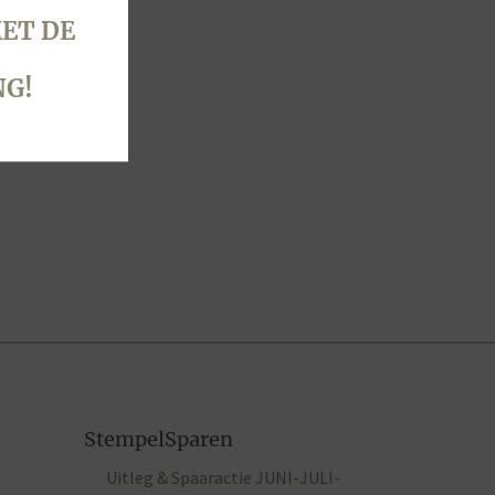
ET DE
NG!
StempelSparen
Uitleg & Spaaractie JUNI-JULI-