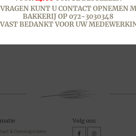
 VRAGEN KUNT U CONTACT OPNEMEN M
GROOM VRUCHTEN
SLAGROOM VRUCHTEN
BAKKERIJ OP 072-3030348
T MET TEKST, VANAF
TAART, 12 PERSONEN
VAST BEDANKT VOOR UW MEDEWERKI
€
27,60
egen aan winkelwagen
Toevoegen aan winkelwagen
rmatie
Volg ons
tact & Openingstijden