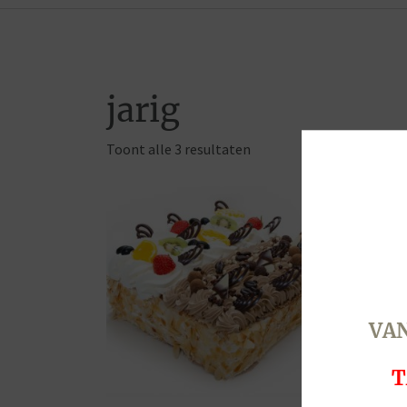
jarig
Toont alle 3 resultaten
VAN
T