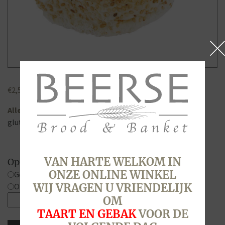
€
2,50
Allergenen
gluten, lactose, sesamzaad
VAN HARTE WELKOM IN
Opties
ONZE ONLINE WINKEL
Gesneden
Ongesneden
WIJ VRAGEN U VRIENDELIJK
Sesam
OM
kadet,
TAART EN GEBAK
VOOR DE
Wit,