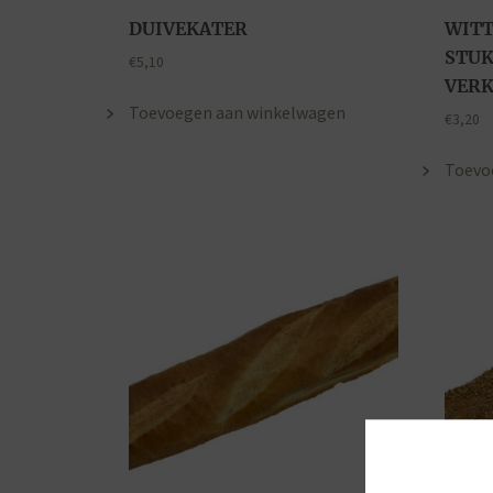
DUIVEKATER
WITT
STUK
€
5,10
VERK
Toevoegen aan winkelwagen
€
3,20
Toevo