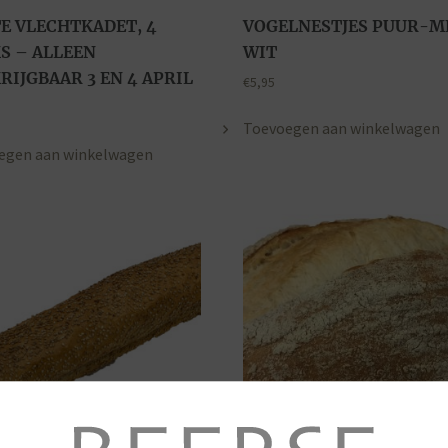
E VLECHTKADET, 4
VOGELNESTJES PUUR-M
S – ALLEEN
WIT
RIJGBAAR 3 EN 4 APRIL
€
5,95
Toevoegen aan winkelwagen
egen aan winkelwagen