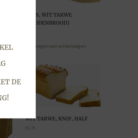
MAIS, WIT TARWE
(MIDDENBROOD)
€
2,80
Toevoegen aan winkelwagen
KEL
AG
ET DE
NG!
WIT TARWE, KNIP, HALF
€
1,75