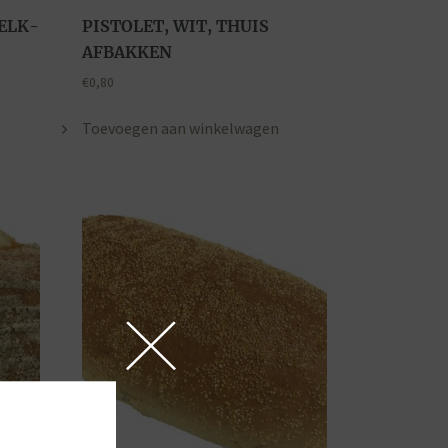
ELK-
PISTOLET, WIT, THUIS
AFBAKKEN
€
0,80
Toevoegen aan winkelwagen