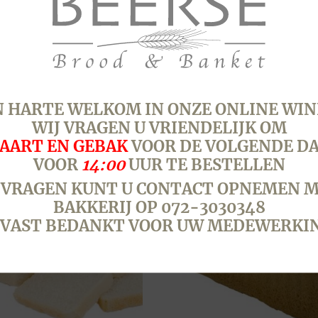
BROOD SESAM, WIT
DESEM, WIT TARWE
E, THUIS AFBAKKEN
(MIDDENBROOD)
€
3,30
egen aan winkelwagen
Toevoegen aan winkelwagen
 HARTE WELKOM IN ONZE ONLINE WIN
WIJ VRAGEN U VRIENDELIJK OM
AART EN GEBAK
VOOR DE VOLGENDE D
VOOR
14:00
UUR TE BESTELLEN
 VRAGEN KUNT U CONTACT OPNEMEN M
BAKKERIJ OP 072-3030348
VAST BEDANKT VOOR UW MEDEWERKI