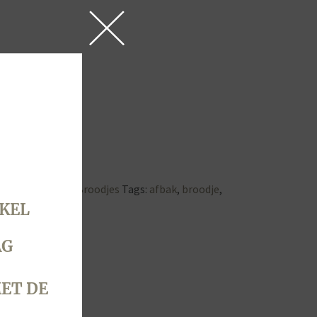
lbrood
,
Brood & Broodjes
Tags:
afbak
,
broodje
,
KEL
AG
ET DE