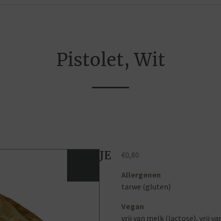
Pistolet, Wit
JE
€
0,80
Allergenen
tarwe (gluten)
Vegan
vrij van melk (lactose), vrij va