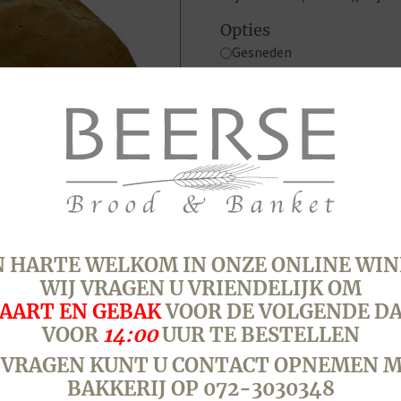
Opties
Gesneden
Ongesneden
Pistolet,
Wit
aantal
AN …
SKU:
3400
Categorieën:
Borre
hard
,
krokant
,
vegan
,
wit
 HARTE WELKOM IN ONZE ONLINE WIN
WIJ VRAGEN U VRIENDELIJK OM
AART EN GEBAK
VOOR DE VOLGENDE D
VOOR
14:00
UUR TE BESTELLEN
 VRAGEN KUNT U CONTACT OPNEMEN M
BAKKERIJ OP 072-3030348