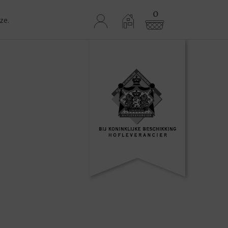
0
ze.