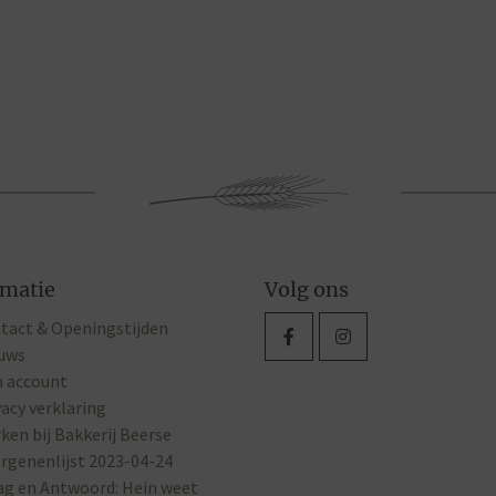
rmatie
Volg ons
tact & Openingstijden
uws
n account
vacy verklaring
ken bij Bakkerij Beerse
ergenenlijst 2023-04-24
ag en Antwoord: Hein weet