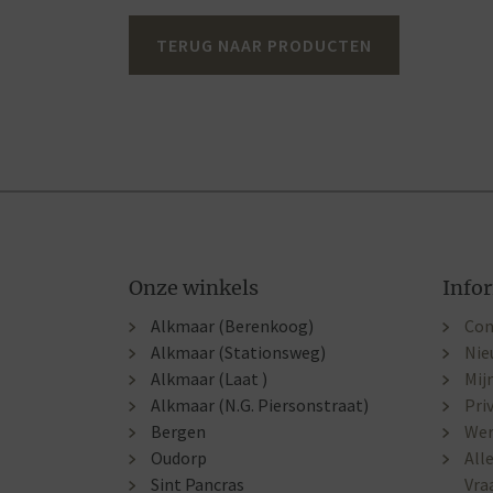
TERUG NAAR PRODUCTEN
Onze winkels
Info
Alkmaar (Berenkoog)
Con
Alkmaar (Stationsweg)
Nie
Alkmaar (Laat )
Mij
Alkmaar (N.G. Piersonstraat)
Pri
Bergen
Wer
Oudorp
All
Sint Pancras
Vra