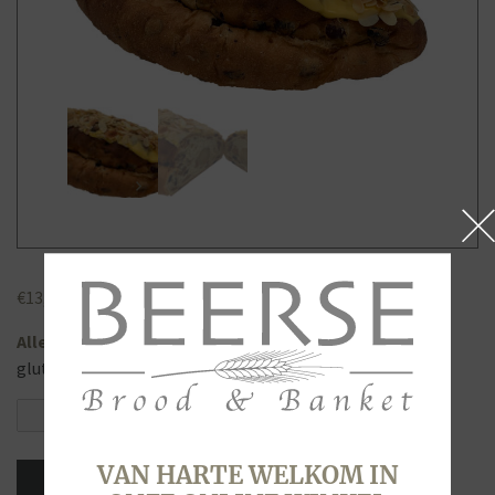
€
13,95
Allergenen
gluten, lactose, noten (cashew, amandelen)
PAASSTOL
aantal
VAN HARTE WELKOM IN