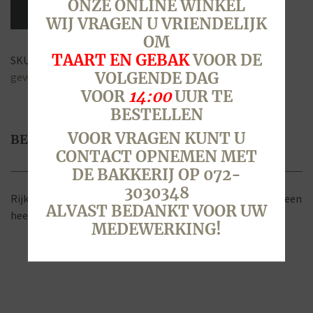
ONZE ONLINE WINKEL
WIJ VRAGEN U VRIENDELIJK
OM
TAART EN GEBAK
VOOR DE
SKU:
9700
Categorie:
Pasen - 5 & 6 april 2026
Tags:
geel
,
VOLGENDE DAG
gevuld
,
paasslof
,
paasstol
,
Pasen
,
rozijnen
,
slof
,
stol
VOOR
14:00
UUR TE
BESTELLEN
VOOR VRAGEN KUNT U
BESCHRIJVING
CONTACT OPNEMEN MET
DE BAKKERIJ OP 072-
3030348
Rijk gevulde stol met rozijnen en krenten afgewerkt met een
ALVAST BEDANKT VOOR UW
heerlijke, feestelijke, gele fondant en amandelschaafsel
MEDEWERKING!