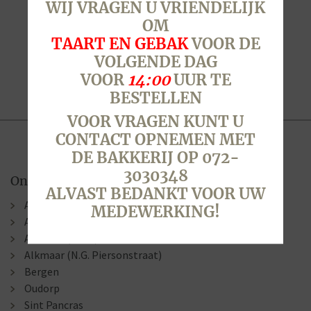
WIJ VRAGEN U VRIENDELIJK
OM
TAART EN GEBAK
VOOR DE
VOLGENDE DAG
VOOR
14:00
UUR TE
BESTELLEN
VOOR VRAGEN KUNT U
CONTACT OPNEMEN MET
DE BAKKERIJ OP 072-
3030348
Onze winkels
ALVAST BEDANKT VOOR UW
Alkmaar (Berenkoog)
MEDEWERKING!
Alkmaar (Stationsweg)
Alkmaar (Laat )
Alkmaar (N.G. Piersonstraat)
Bergen
Oudorp
Sint Pancras