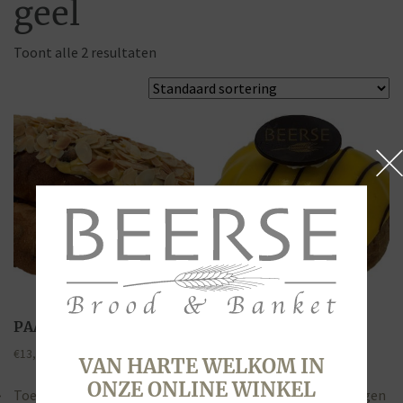
geel
Toont alle 2 resultaten
PAASSTOL
BANANENSOES
€
13,95
€
3,15
VAN HARTE WELKOM IN
ONZE ONLINE WINKEL
Toevoegen aan winkelwagen
Toevoegen aan winkelwagen