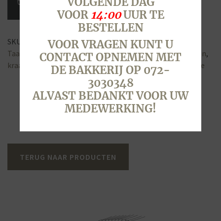
VOLGENDE DAG
aantal
VOOR
14:00
UUR TE
BESTELLEN
SKU:
6571
Categorieën:
Geboortetaart & Gendertaart
,
VOOR VRAGEN KUNT U
Taarten
Tags:
blauw
,
boy
,
feest
,
geboorte
,
geboren
,
jongen
,
CONTACT OPNEMEN MET
kraamfeest
,
marsepein
,
naam
,
taart
,
tekst
,
toys
,
traktatie
DE BAKKERIJ OP 072-
3030348
ALVAST BEDANKT VOOR UW
MEDEWERKING!
TERUG NAAR PRODUCTEN