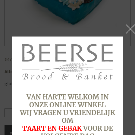
€
47,80
Allergenen
gluten, ei, lactose, noten (amandelen), soja
VAN HARTE WELKOM IN
ONZE ONLINE WINKEL
Geboortetaart
WIJ VRAGEN U VRIENDELIJK
jongen,
OM
16
TAART EN GEBAK
VOOR DE
personen