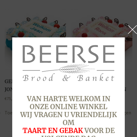
GEBOORTETAART
GEBOORTETAART
JONGEN, 28 PERSONEN
MEISJE, 16 PERSONEN
VAN HARTE WELKOM IN
€
75,40
€
47,80
ONZE ONLINE WINKEL
Toevoegen aan winkelwagen
Toevoegen aan winkelwagen
WIJ VRAGEN U VRIENDELIJK
OM
TAART EN GEBAK
VOOR DE