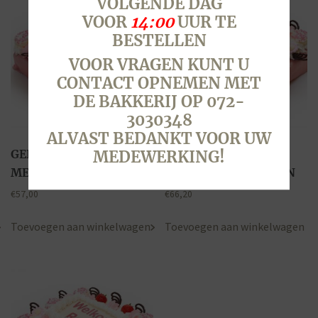
VOLGENDE DAG
VOOR
14:00
UUR TE
BESTELLEN
VOOR VRAGEN KUNT U
CONTACT OPNEMEN MET
DE BAKKERIJ OP 072-
3030348
ALVAST BEDANKT VOOR UW
MEDEWERKING!
GEBOORTETAART
GEBOORTETAART
MEISJE, 20 PERSONEN
MEISJE, 24 PERSONEN
€
57,00
€
66,20
Toevoegen aan winkelwagen
Toevoegen aan winkelwagen