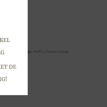
ten (amandelen)
KEL
 & 6 april 2026
Tags:
muffin
,
Pasen
,
schaap
AG
ET DE
NG!