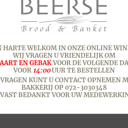
gluten, lactose, ei, soja, no
Paas
muffin
Schaap,
2
stuks
 HARTE WELKOM IN ONZE ONLINE WIN
aantal
WIJ VRAGEN U VRIENDELIJK OM
SKU:
9732
Categorie:
Pasen - 5
AART EN GEBAK
VOOR DE VOLGENDE D
VOOR
14:00
UUR TE BESTELLEN
 VRAGEN KUNT U CONTACT OPNEMEN M
BAKKERIJ OP 072-3030348
VAST BEDANKT VOOR UW MEDEWERKI