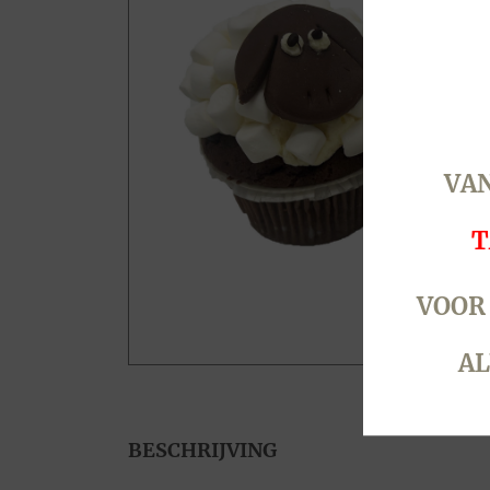
VAN
T
VOOR
AL
BESCHRIJVING