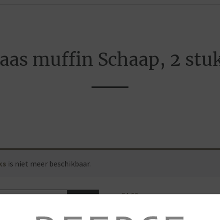
aas muffin Schaap, 2 stu
ks
is niet meer beschikbaar.
€
4,60
Allergenen