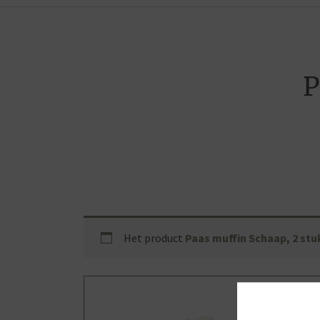
P
Het product
Paas muffin Schaap, 2 stu