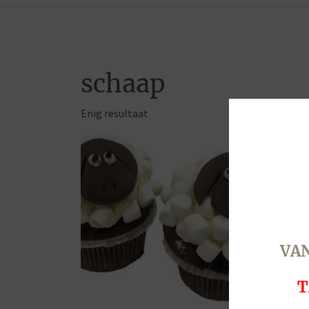
schaap
Enig resultaat
VAN
T