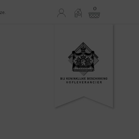
0
ze.