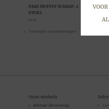
VOOR
PAAS MUFFIN SCHAAP, 2
STUKS
AL
€
4,60
Toevoegen aan winkelwagen
Onze winkels
Info
Alkmaar (Berenkoog)
Con