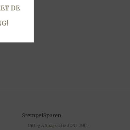
ET DE
NG!
StempelSparen
Uitleg & Spaaractie JUNI-JULI-