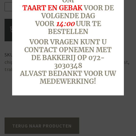
OM
Chipolatataart,
TAART EN GEBAK
VOOR DE
12
VOLGENDE DAG
personen,
VOOR
14:00
UUR TE
tekst
BESTELLEN
aantal
VOOR VRAGEN KUNT U
CONTACT OPNEMEN MET
SKU:
6420
Categorieën:
Taart met Tekst
,
Taarten
Tags:
DE BAKKERIJ OP 072-
chipolata
,
feest
,
marsepein
,
naam
,
persoonlijk
,
taart
,
tekst
,
3030348
traktatie
,
vruchten
,
vulling
ALVAST BEDANKT VOOR UW
MEDEWERKING!
TERUG NAAR PRODUCTEN