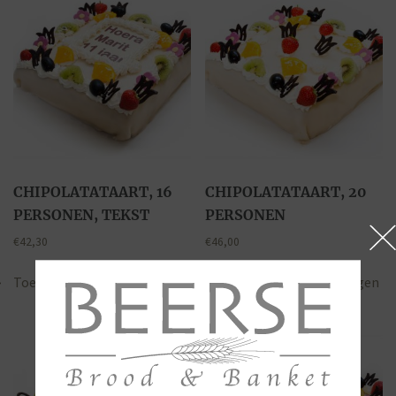
CHIPOLATATAART, 16
CHIPOLATATAART, 20
PERSONEN, TEKST
PERSONEN
€
42,30
€
46,00
Toevoegen aan winkelwagen
Toevoegen aan winkelwagen