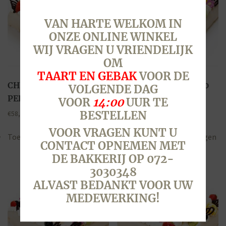
VAN HARTE WELKOM IN
ONZE ONLINE WINKEL
WIJ VRAGEN U VRIENDELIJK
OM
TAART EN GEBAK
VOOR DE
CHIPOLATATAART, 20
CHIPOLATATAART, 20
VOLGENDE DAG
PERSONEN, FOTO
PERSONEN, TEKST
VOOR
14:00
UUR TE
BESTELLEN
€
58,00
€
51,50
VOOR VRAGEN KUNT U
Toevoegen aan winkelwagen
Toevoegen aan winkelwagen
CONTACT OPNEMEN MET
DE BAKKERIJ OP 072-
3030348
ALVAST BEDANKT VOOR UW
MEDEWERKING!