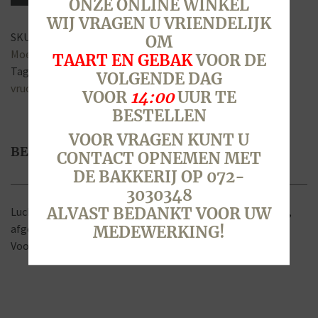
ONZE ONLINE WINKEL
van
WIJ VRAGEN U VRIENDELIJK
te
SKU:
6004
Categorieën:
Kleine Taarten t/m 6 personen
,
OM
voren)
Moederdag - 10 mei 2026
,
Taarten
,
Vaderdag - 21 juni 2026
TAART EN GEBAK
VOOR DE
aantal
Tags:
5 personen
,
chipolata
,
gebak
,
marsepein
,
schnitt
,
VOLGENDE DAG
vruchten
VOOR
14:00
UUR TE
BESTELLEN
VOOR VRAGEN KUNT U
BESCHRIJVING
CONTACT OPNEMEN MET
DE BAKKERIJ OP 072-
3030348
ALVAST BEDANKT VOOR UW
Luchtige laagjes cake gevuld met Zwitserse room en fruit,
afgedekt met marsepein.
MEDEWERKING!
Voor ongeveer 5 personen.