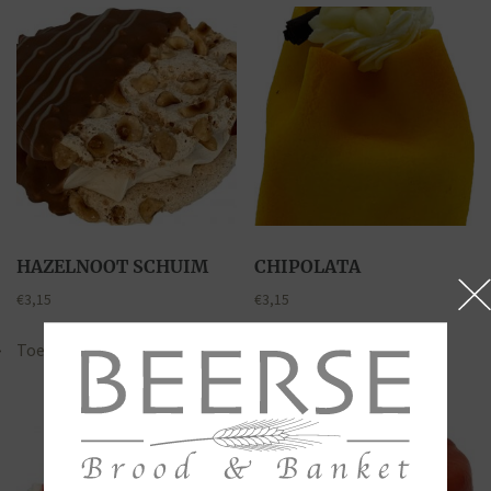
HAZELNOOT SCHUIM
CHIPOLATA
€
3,15
€
3,15
Toevoegen aan winkelwagen
Lees verder