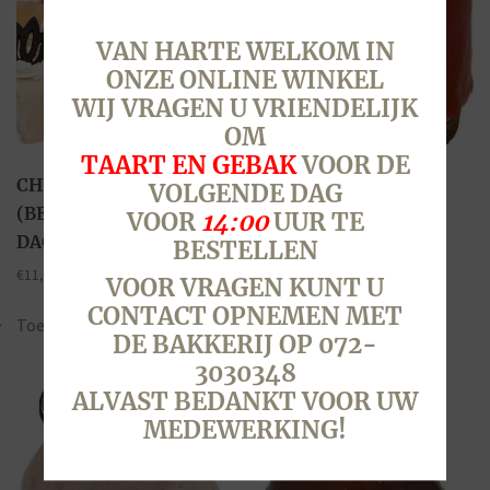
VAN HARTE WELKOM IN
ONZE ONLINE WINKEL
WIJ VRAGEN U VRIENDELIJK
OM
TAART EN GEBAK
VOOR DE
CHIPOLATA SCHNITT
AARDBEI
VOLGENDE DAG
(BESTELPRODUCT-2
VOOR
14:00
UUR TE
€
3,15
DAGEN VAN TE VOREN)
BESTELLEN
Lees verder
€
11,95
VOOR VRAGEN KUNT U
CONTACT OPNEMEN MET
Toevoegen aan winkelwagen
DE BAKKERIJ OP 072-
3030348
ALVAST BEDANKT VOOR UW
MEDEWERKING!