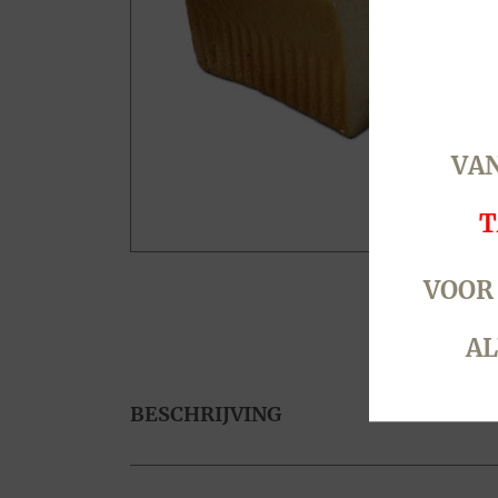
VAN
T
VOOR
AL
BESCHRIJVING