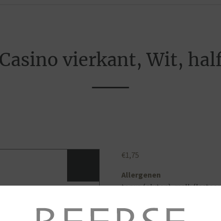
Casino vierkant, Wit, hal
€
1,75
Allergenen
tarwe (gluten), melk (lactose
vrij van ei