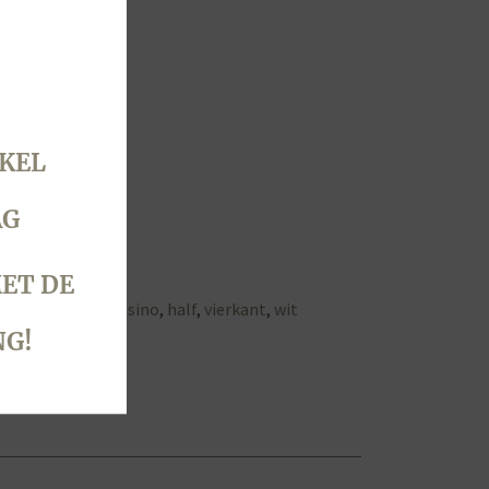
KEL
AG
ET DE
 Broodjes
Tags:
casino
,
half
,
vierkant
,
wit
NG!