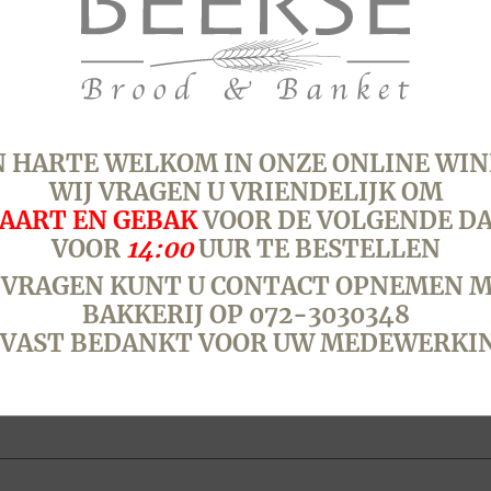
Opties
Gesneden
Ongesneden
Casino
 HARTE WELKOM IN ONZE ONLINE WIN
vierkant,
Wit,
WIJ VRAGEN U VRIENDELIJK OM
half
AART EN GEBAK
VOOR DE VOLGENDE D
aantal
VOOR
14:00
UUR TE BESTELLEN
 VRAGEN KUNT U CONTACT OPNEMEN M
BAKKERIJ OP 072-3030348
SKU:
1026
Categorie:
Brood &
VAST BEDANKT VOOR UW MEDEWERKI