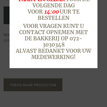
4
VOLGENDE DAG
STUKS
VOOR
14:00
UUR TE
(BESTELPRODUCT
BESTELLEN
VANAF
29
VOOR VRAGEN KUNT U
DECEMBER)
CONTACT OPNEMEN MET
SKU:
4005
Categorie:
Oud & Nieuw
Tags:
appel
,
beignet
,
aantal
DE BAKKERIJ OP 072-
GEFRITUURD
,
nieuwjaar
,
OUD&NIEUW
,
oudjaar
,
warm
3030348
ALVAST BEDANKT VOOR UW
MEDEWERKING!
TERUG NAAR PRODUCTEN