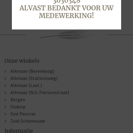
3030348
ALVAST BEDANKT VOOR UW
MEDEWERKING!
Onze winkels
Alkmaar (Berenkoog)
Alkmaar (Stationsweg)
Alkmaar (Laat )
Alkmaar (N.G. Piersonstraat)
Bergen
Oudorp
Sint Pancras
Zuid-Scharwoude
Informatie