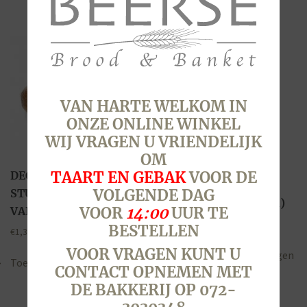
VAN HARTE WELKOM IN
ONZE ONLINE WINKEL
WIJ VRAGEN U VRIENDELIJK
APPELBEIGNET, 4
OM
STUKS
DECEMBERBOL, PER
TAART EN GEBAK
VOOR DE
(BESTELPRODUCT
STUK (BESTELPRODUCT
VOLGENDE DAG
VANAF 29 DECEMBER)
VANAF 30 DECEMBER)
VOOR
14:00
UUR TE
€
10,40
BESTELLEN
€
1,30
VOOR VRAGEN KUNT U
Toevoegen aan winkelwagen
Toevoegen aan winkelwagen
CONTACT OPNEMEN MET
DE BAKKERIJ OP 072-