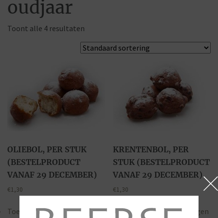
oudjaar
Toont alle 4 resultaten
OLIEBOL, PER STUK
KRENTENBOL, PER
(BESTELPRODUCT
STUK (BESTELPRODUCT
VANAF 29 DECEMBER)
VANAF 29 DECEMBER)
€
1,30
€
1,30
Toevoegen aan winkelwagen
Toevoegen aan winkelwagen