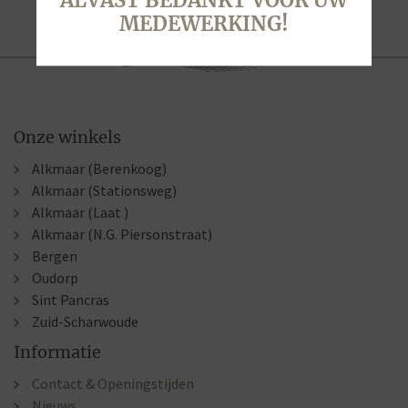
ALVAST BEDANKT VOOR UW
MEDEWERKING!
Onze winkels
Alkmaar (Berenkoog)
Alkmaar (Stationsweg)
Alkmaar (Laat )
Alkmaar (N.G. Piersonstraat)
Bergen
Oudorp
Sint Pancras
Zuid-Scharwoude
Informatie
Contact & Openingstijden
Nieuws