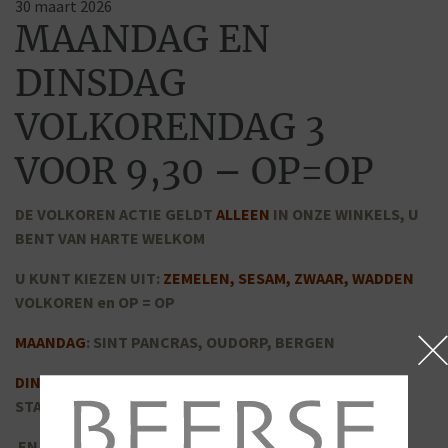
30 maart 2026
MAANDAG EN
DINSDAG
VOLKORENDAG 3
VOOR 9,30 – OP=OP
DE VOLKOREN ACTIE GELDT
ALLEEN
IN ONZE WINKELS, U
BENT VAN HARTE WELKOM
U KUNT KIEZEN UIT:
ZEMELEN, SESAM, ZWAAR, WADDEN
VOLKOREN en OP = OP
MAANDAG
: SINT PANCRAS, OUDORP, BERGEN
DINSDAG
: ALKMAAR – DE LAAT, N.G. PIERSONSTRAAT,
STATIONSWEG, BERENKOOG
EN ZUID-SCHARWOUDE