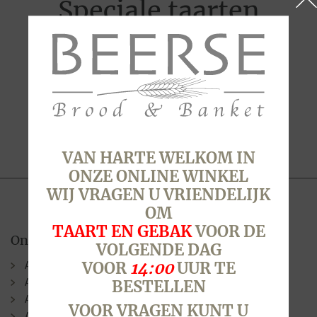
Speciale taarten
Er zijn geen producten gevonden
VAN HARTE WELKOM IN
ONZE ONLINE WINKEL
WIJ VRAGEN U VRIENDELIJK
OM
TAART EN GEBAK
VOOR DE
Onze winkels
VOLGENDE DAG
Alkmaar (Berenkoog)
VOOR
14:00
UUR TE
Alkmaar (Stationsweg)
BESTELLEN
Alkmaar (Laat )
VOOR VRAGEN KUNT U
Alkmaar (N.G. Piersonstraat)