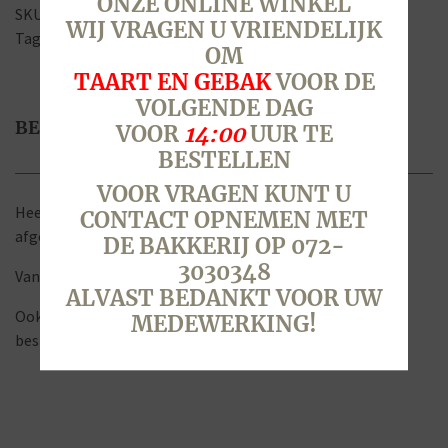
ONZE ONLINE WINKEL
SKU:
6350
Categorieën:
Taart vanaf 12 personen
,
Taarten
WIJ VRAGEN U VRIENDELIJK
Tags:
fruit
,
taart
,
traktatie
,
verjaardag
,
vruchten
OM
TAART EN GEBAK
VOOR DE
VOLGENDE DAG
BESCHRIJVING
VOOR
14:00
UUR TE
BESTELLEN
VOOR VRAGEN KUNT U
Heerlijke luchtige cake gevuld met Zwitserse room en
CONTACT OPNEMEN MET
afgewerkt met fruit.
DE BAKKERIJ OP 072-
3030348
Vanaf 12 personen.
ALVAST BEDANKT VOOR UW
Ook te bestellen voor 16, 20, 24 of 28 personen, dan graag
MEDEWERKING!
bestellen per email naar
bestellingen@bakkerijbeerse.nl