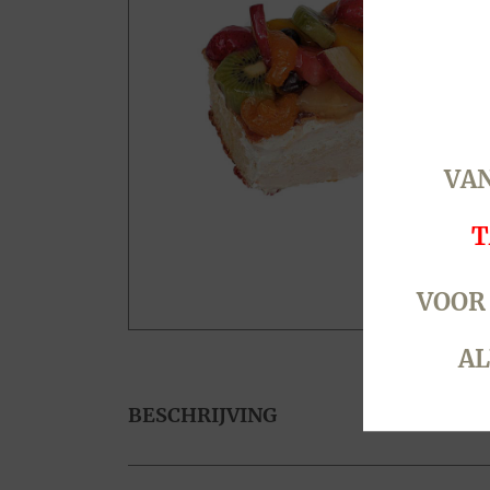
VAN
T
VOOR
AL
BESCHRIJVING