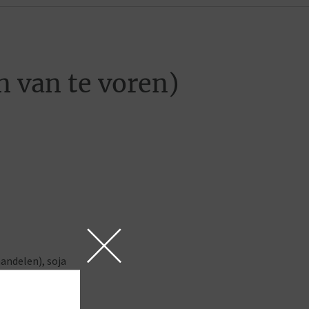
 van te voren)
mandelen), soja