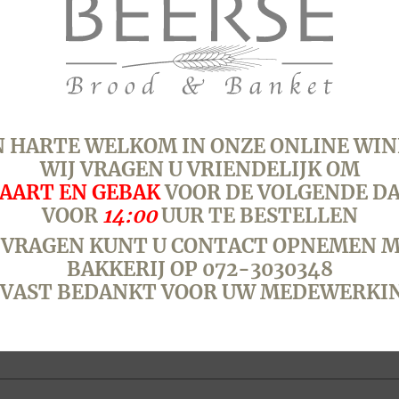
2
dagen
van
te
voren)
SKU:
6002
Categorieën:
Klein
aantal
juni 2026
Tags:
fruit
,
kleine ta
 HARTE WELKOM IN ONZE ONLINE WIN
WIJ VRAGEN U VRIENDELIJK OM
AART EN GEBAK
VOOR DE VOLGENDE D
VOOR
14:00
UUR TE BESTELLEN
 VRAGEN KUNT U CONTACT OPNEMEN M
BAKKERIJ OP 072-3030348
VAST BEDANKT VOOR UW MEDEWERKI