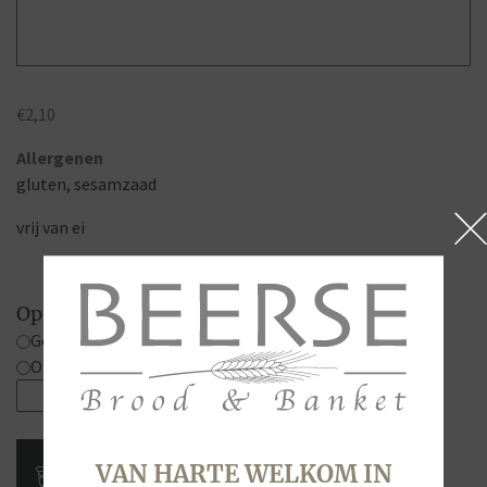
€
2,10
Allergenen
gluten, sesamzaad
vrij van ei
Opties
Gesneden
Ongesneden
Toscane,
Bruin
Tarwe
Meergranen,
VAN HARTE WELKOM IN