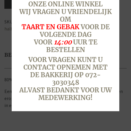
half
ONZE ONLINE WINKEL
aantal
WIJ VRAGEN U VRIENDELIJK
OM
SKU:
2214
Categorie:
Brood & Broodjes
Tags:
brood
,
bruin
,
TAART EN GEBAK
VOOR DE
half
,
pitten
,
zaden
VOLGENDE DAG
VOOR
14:00
UUR TE
BESTELLEN
BESCHRIJVING
VOOR VRAGEN KUNT U
CONTACT OPNEMEN MET
DE BAKKERIJ OP 072-
80% Volkoren
3030348
ALVAST BEDANKT VOOR UW
Een donker meergranen brood met pompoenpitten erin en
MEDEWERKING!
erop
in een dichte pan gebakken.