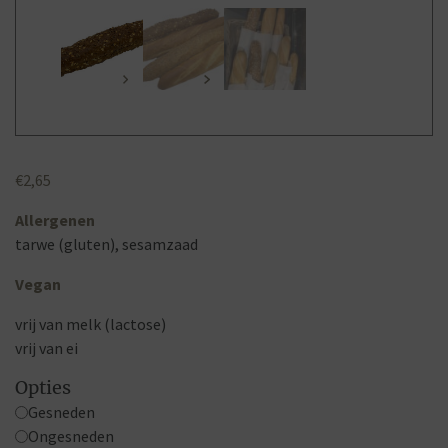
€
2,65
Allergenen
tarwe (gluten), sesamzaad
Vegan
vrij van melk (lactose)
vrij van ei
Opties
Gesneden
Ongesneden