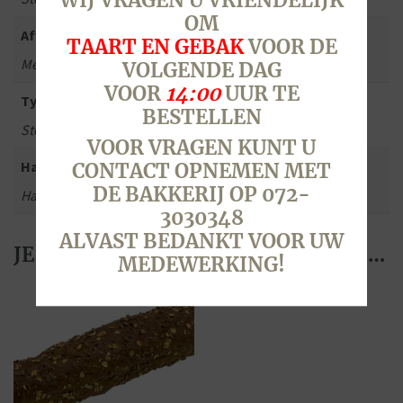
WIJ VRAGEN U VRIENDELIJK
OM
Afwerking
TAART EN GEBAK
VOOR DE
Meergranen
VOLGENDE DAG
VOOR
14:00
UUR TE
Type brood
BESTELLEN
Stokbrood & Borrelbrood
VOOR VRAGEN KUNT U
Hard of zacht
CONTACT OPNEMEN MET
DE BAKKERIJ OP 072-
Hard
3030348
ALVAST BEDANKT VOOR UW
JE ZOU OOK KUNNEN HOUDEN VAN …
MEDEWERKING!