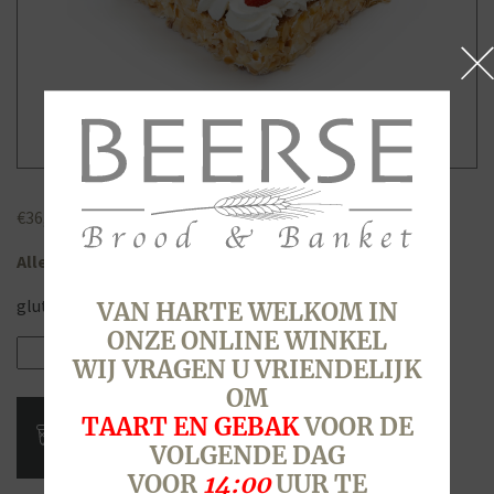
€
36,80
Allergenen
gluten, ei, lactose, noten (amandelen), soja
VAN HARTE WELKOM IN
ONZE ONLINE WINKEL
Slagroomtaart,
WIJ VRAGEN U VRIENDELIJK
16
OM
personen
TAART EN GEBAK
VOOR DE
aantal
VOLGENDE DAG
VOOR
14:00
UUR TE