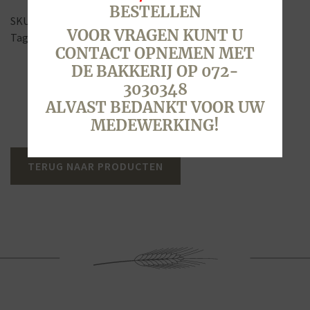
BESTELLEN
SKU:
6301
Categorieën:
Taart vanaf 12 personen
,
Taarten
VOOR VRAGEN KUNT U
Tags:
feest
,
slagroom
,
taart
,
traktatie
,
verjaardag
CONTACT OPNEMEN MET
DE BAKKERIJ OP 072-
3030348
ALVAST BEDANKT VOOR UW
MEDEWERKING!
TERUG NAAR PRODUCTEN