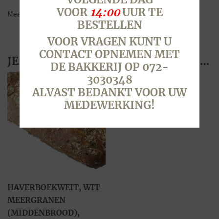
VOOR
14:00
UUR TE
Meer B-vitamines
BESTELLEN
VOOR VRAGEN KUNT U
CONTACT OPNEMEN MET
JE ZOU OOK KUNNEN HOUDEN VAN …
DE BAKKERIJ OP 072-
3030348
ALVAST BEDANKT VOOR UW
MEDEWERKING!
HAVERBOEKWEIT, WIT
MEERGRANEN
(MIDDENBROOD),