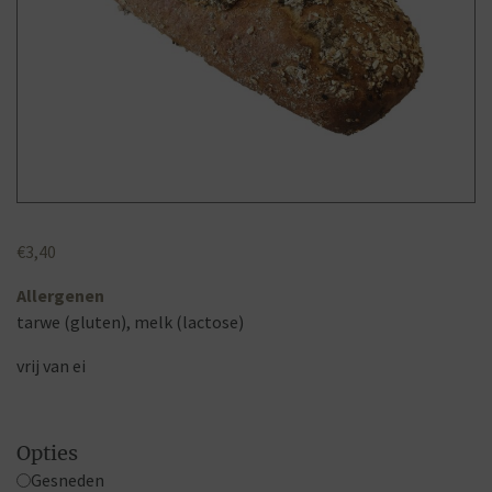
€
3,40
Allergenen
tarwe (gluten), melk (lactose)
vrij van ei
Opties
Gesneden