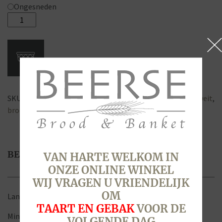
Ongesneden
Haverboekweit,
Wit
Tarwe
Meergranen
(middenbrood)
aantal
SKU:
2157
Categorie:
Brood & Broodjes
Tags:
afbak
,
boekweit
,
brood
,
haver
BESCHRIJVING
VAN HARTE WELKOM IN
ONZE ONLINE WINKEL
WIJ VRAGEN U VRIENDELIJK
OM
Langzame koolhydraten
TAART EN GEBAK
VOOR DE
Minder gluten
VOLGENDE DAG