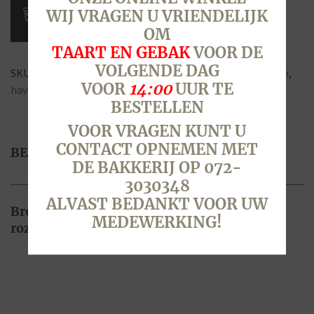
stuks
WIJ VRAGEN U VRIENDELIJK
aantal
OM
TAART EN GEBAK
VOOR DE
VOLGENDE DAG
SKU:
4558
Categorie:
Koek & Cake
Tags:
boekweit
,
brokken
,
VOOR
14:00
UUR TE
haver
,
koek
BESTELLEN
VOOR VRAGEN KUNT U
CONTACT OPNEMEN MET
BESCHRIJVING
DE BAKKERIJ OP 072-
3030348
ALVAST BEDANKT VOOR UW
Brosse koeken van o.a. haver en boekweit en
MEDEWERKING!
rozijnen