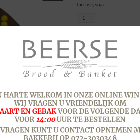
lactose, soja
Paas
Choco
ei
aantal
SKU:
9720
Categorie:
Pasen - 5
 HARTE WELKOM IN ONZE ONLINE WIN
WIJ VRAGEN U VRIENDELIJK OM
AART EN GEBAK
VOOR DE VOLGENDE D
VOOR
14:00
UUR TE BESTELLEN
 VRAGEN KUNT U CONTACT OPNEMEN M
BAKKERIJ OP 072-3030348