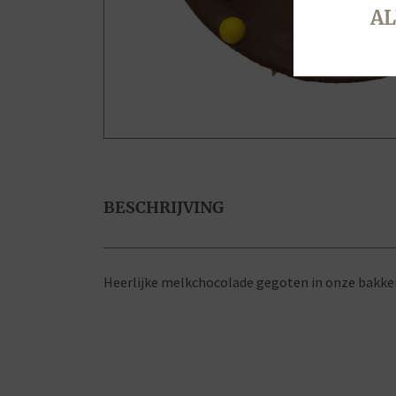
AL
BESCHRIJVING
Heerlijke melkchocolade gegoten in onze bakker