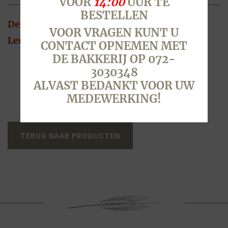
VOOR
14:00
UUR TE
BESTELLEN
De lekkerste Cadeaubon is die van BEERSE
VOOR VRAGEN KUNT U
Leuk om te geven en te krijgen
CONTACT OPNEMEN MET
DE BAKKERIJ OP 072-
3030348
ALVAST BEDANKT VOOR UW
MEDEWERKING!
TERUG NAAR PRODUCTEN