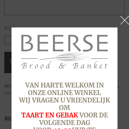
€
7,50
Cadeaubon
BEERSE
7,50
aantal
VAN HARTE WELKOM IN
SKU:
9955
Categorie:
Cadeaubonnen
Tags:
bon
,
cadeaubon
,
ONZE ONLINE WINKEL
waardebon
WIJ VRAGEN U VRIENDELIJK
OM
TAART EN GEBAK
VOOR DE
BESCHRIJVING
VOLGENDE DAG