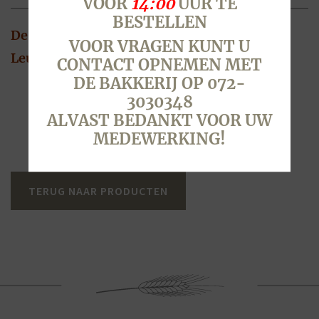
VOOR
14:00
UUR TE
BESTELLEN
De lekkerste Cadeaubon is die van BEERSE
VOOR VRAGEN KUNT U
Leuk om te geven en te krijgen
CONTACT OPNEMEN MET
DE BAKKERIJ OP 072-
3030348
ALVAST BEDANKT VOOR UW
MEDEWERKING!
TERUG NAAR PRODUCTEN