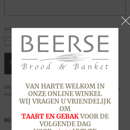
€
10,00
Cadeaubon
BEERSE
10,00
aantal
VAN HARTE WELKOM IN
SKU:
9953
Categorie:
Cadeaubonnen
Tags:
bon
,
cadeaubon
,
ONZE ONLINE WINKEL
waardebon
WIJ VRAGEN U VRIENDELIJK
OM
TAART EN GEBAK
VOOR DE
BESCHRIJVING
VOLGENDE DAG