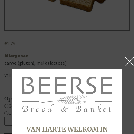
€
1,75
Allergenen
tarwe (gluten), melk (lactose)
vrij van ei
Opties
Gesneden
Ongesneden
Casino
vierkant,
VAN HARTE WELKOM IN