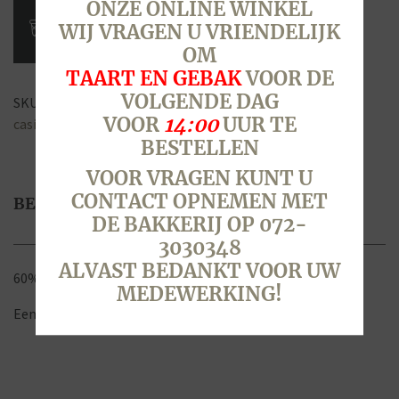
Bruin
ONZE ONLINE WINKEL
Tarwe,
WIJ VRAGEN U VRIENDELIJK
half
OM
aantal
TAART EN GEBAK
VOOR DE
VOLGENDE DAG
SKU:
2026
Categorie:
Brood & Broodjes
Tags:
brood
,
bruin
,
VOOR
14:00
UUR TE
casino
,
half
,
rond
,
vierkant
BESTELLEN
VOOR VRAGEN KUNT U
CONTACT OPNEMEN MET
BESCHRIJVING
DE BAKKERIJ OP 072-
3030348
ALVAST BEDANKT VOOR UW
60% Volkoren
MEDEWERKING!
Een vierkant bruinbrood gebakken in een gesloten blik.