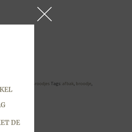
lbrood
,
Brood & Broodjes
Tags:
afbak
,
broodje
,
KEL
AG
ET DE