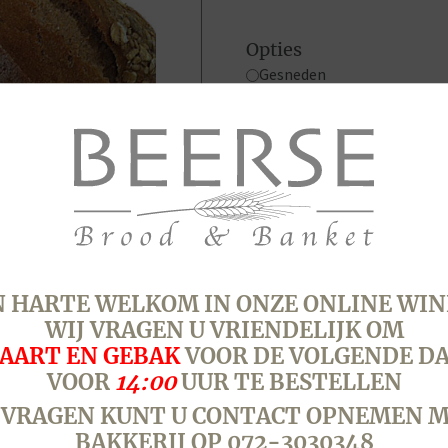
Opties
Gesneden
Ongesneden
Boulet,
Wit
Tarwe
Spelt
aantal
AN …
SKU:
3410
Categorieën:
Borre
 HARTE WELKOM IN ONZE ONLINE WIN
bruin
,
hard
WIJ VRAGEN U VRIENDELIJK OM
AART EN GEBAK
VOOR DE VOLGENDE D
VOOR
14:00
UUR TE BESTELLEN
 VRAGEN KUNT U CONTACT OPNEMEN M
BAKKERIJ OP 072-3030348