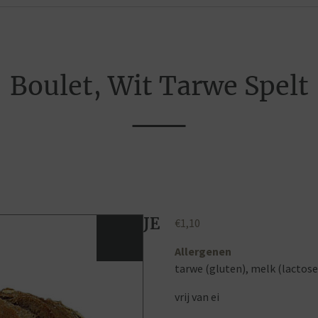
Boulet, Wit Tarwe Spelt
JE
€
1,10
Allergenen
tarwe (gluten), melk (lactose
vrij van ei