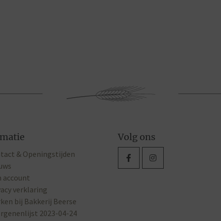
rmatie
Volg ons
tact & Openingstijden
uws
n account
vacy verklaring
ken bij Bakkerij Beerse
ergenenlijst 2023-04-24