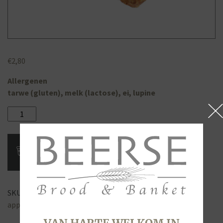
€
2,80
Allergenen
tarwe (gluten), melk (lactose), ei, lupine
Saucijzenbroodje,
thuis
afbakken
aantal
SKU:
3625
Categorie:
Beerse thuis afbakken
Tags:
afbak
,
appelbroodje
,
saucijzen