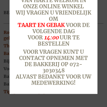
VAN HARTE WELKOM IN
ONZE ONLINE WINKEL
WIJ VRAGEN U VRIENDELIJK
BESCHRIJVING
OM
TAART EN GEBAK
VOOR DE
VOLGENDE DAG
Roomboter bladerdeeg gevuld met heerlijke
VOOR
14:00
UUR TE
gekruid gehakt van slager Heinis uit Oudorp.
BESTELLEN
Thuis warm uit de oven!
VOOR VRAGEN KUNT U
Bakadvies
CONTACT OPNEMEN MET
Bij voorkeur ontdooid bakken
DE BAKKERIJ OP 072-
Voorverwarmen 180 graden
3030348
ALVAST BEDANKT VOOR UW
Bakken 180 graden
MEDEWERKING!
Baktijd 30 minuten
Tip: gebruik bakpapier