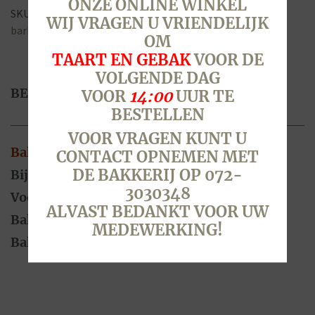
ONZE ONLINE WINKEL
SKU:
3619
Categorie:
Beerse thuis afbakken
Tags:
afbak
,
WIJ VRAGEN U VRIENDELIJK
barbecue
,
borrelbrood
,
kaas uien kruier
OM
TAART EN GEBAK
VOOR DE
VOLGENDE DAG
BESCHRIJVING
VOOR
14:00
UUR TE
BESTELLEN
VOOR VRAGEN KUNT U
Bakadvies
CONTACT OPNEMEN MET
DE BAKKERIJ OP 072-
Bij voorkeur ontdooid bakken
3030348
Voorverwarmen 200 graden
ALVAST BEDANKT VOOR UW
Bakken 200 graden
MEDEWERKING!
Baktijd 6 minuten