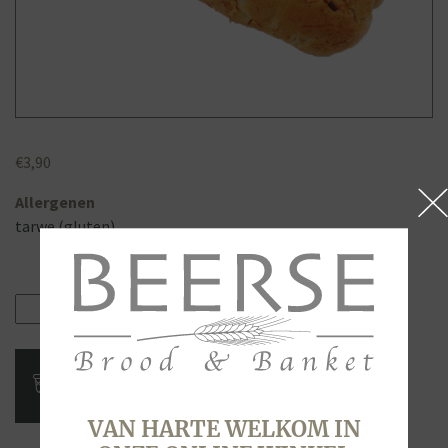
€
3,90
Allergenen
tarwe (gluten)
Kaas
Uien
Kruier,
thuis
afbakken
VAN HARTE WELKOM IN
aantal