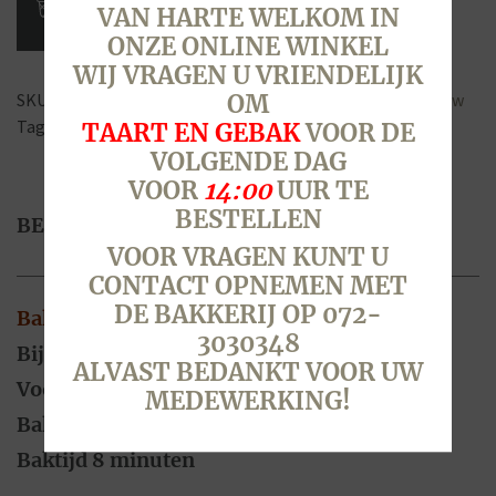
VAN HARTE WELKOM IN
per
ONZE ONLINE WINKEL
stuk,
WIJ VRAGEN U VRIENDELIJK
thuis
SKU:
3610
Categorieën:
Beerse thuis afbakken
,
Oud & Nieuw
OM
afbakken
Tags:
afbak
,
ciabatta
,
olijf
,
thuis afbakken
TAART EN GEBAK
VOOR DE
aantal
VOLGENDE DAG
VOOR
14:00
UUR TE
BESTELLEN
BESCHRIJVING
VOOR VRAGEN KUNT U
CONTACT OPNEMEN MET
DE BAKKERIJ OP 072-
Bakadvies
3030348
Bij voorkeur ontdooid bakken
ALVAST BEDANKT VOOR UW
Voorverwarmen 180 graden
MEDEWERKING!
Bakken 180 graden
Baktijd 8 minuten