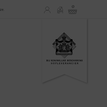
0
ze.