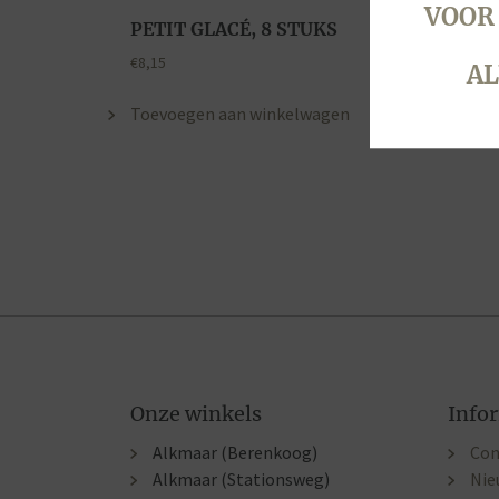
VOOR
PETIT GLACÉ, 8 STUKS
€
8,15
AL
Toevoegen aan winkelwagen
Onze winkels
Info
Alkmaar (Berenkoog)
Con
Alkmaar (Stationsweg)
Nie