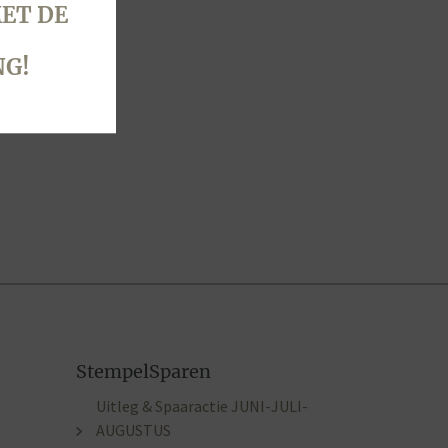
ET DE
NG!
StempelSparen
Uitleg & Spaaractie JUNI-JULI-
AUGUSTUS