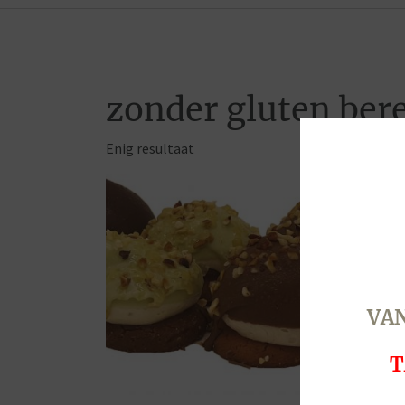
zonder gluten ber
Enig resultaat
VAN
T