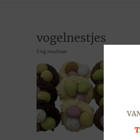
vogelnestjes
Enig resultaat
VAN
T