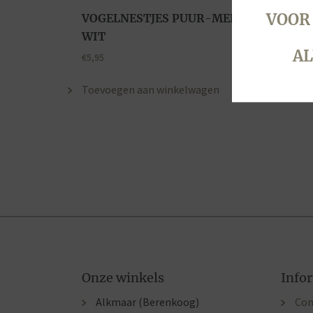
VOOR
VOGELNESTJES PUUR-MELK-
WIT
AL
€
5,95
Toevoegen aan winkelwagen
Onze winkels
Info
Alkmaar (Berenkoog)
Con