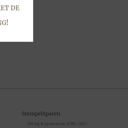
ET DE
NG!
StempelSparen
Uitleg & Spaaractie JUNI-JULI-