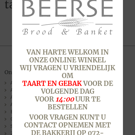
taaitaai
VAN HARTE WELKOM IN
ONZE ONLINE WINKEL
WIJ VRAGEN U VRIENDELIJK
Onze winkels
OM
TAART EN GEBAK
VOOR DE
Alkmaar (Berenkoog)
Alkmaar (Stationsweg)
VOLGENDE DAG
Alkmaar (Laat )
VOOR
14:00
UUR TE
Alkmaar (N.G. Piersonstraat)
BESTELLEN
Bergen
VOOR VRAGEN KUNT U
Oudorp
CONTACT OPNEMEN MET
Sint Pancras
DE BAKKERIJ OP 072-
Zuid-Scharwoude