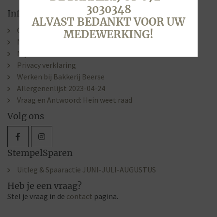
3030348
Informatie
ALVAST BEDANKT VOOR UW
Contact & Openingstijden
MEDEWERKING!
Nieuws
Mijn account
Privacy verklaring
Werken bij Bakkerij Beerse
Allergenenlijst 2023-04-24
Vraag en Antwoord: Hein weet raad
Volg ons
StempelSparen
Uitleg & Spaaractie JUNI-JULI-AUGUSTUS
Heb je een vraag?
Stel je vraag in de
contact
pagina.