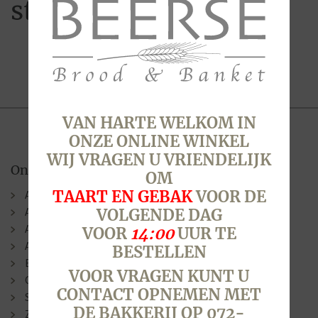
strooigoed
VAN HARTE WELKOM IN
ONZE ONLINE WINKEL
WIJ VRAGEN U VRIENDELIJK
Onze winkels
OM
TAART EN GEBAK
VOOR DE
Alkmaar (Berenkoog)
Alkmaar (Stationsweg)
VOLGENDE DAG
Alkmaar (Laat )
VOOR
14:00
UUR TE
Alkmaar (N.G. Piersonstraat)
BESTELLEN
Bergen
VOOR VRAGEN KUNT U
Oudorp
CONTACT OPNEMEN MET
Sint Pancras
DE BAKKERIJ OP 072-
Zuid-Scharwoude