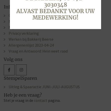
3030348
Informatie
ALVAST BEDANKT VOOR UW
Contact & Openingstijden
MEDEWERKING!
Nieuws
Mijn account
Privacy verklaring
Werken bij Bakkerij Beerse
Allergenenlijst 2023-04-24
Vraag en Antwoord: Hein weet raad
Volg ons
StempelSparen
Uitleg & Spaaractie JUNI-JULI-AUGUSTUS
Heb je een vraag?
Stel je vraag in de
contact
pagina.