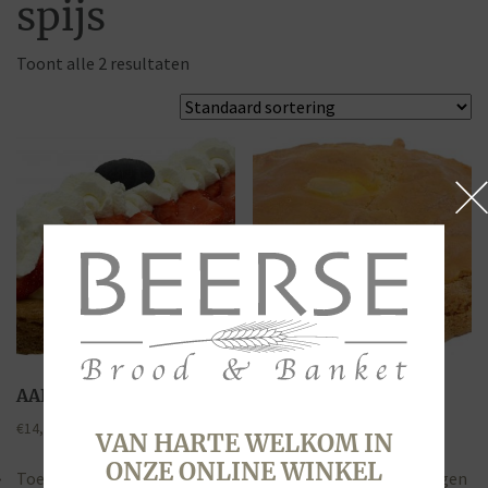
spijs
Toont alle 2 resultaten
AARDBEIENSLOF
GEVULDE KOEK
€
14,95
€
1,80
VAN HARTE WELKOM IN
ONZE ONLINE WINKEL
Toevoegen aan winkelwagen
Toevoegen aan winkelwagen