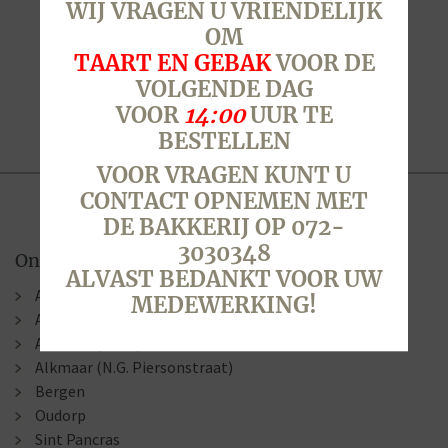
WIJ VRAGEN U VRIENDELIJK
OM
TAART EN GEBAK
VOOR DE
VOLGENDE DAG
VOOR
14:00
UUR TE
BESTELLEN
VOOR VRAGEN KUNT U
CONTACT OPNEMEN MET
DE BAKKERIJ OP 072-
3030348
Onze winkels
ALVAST BEDANKT VOOR UW
Alkmaar (Berenkoog)
MEDEWERKING!
Alkmaar (Stationsweg)
Alkmaar (Laat )
Alkmaar (N.G. Piersonstraat)
Bergen
Oudorp
Sint Pancras